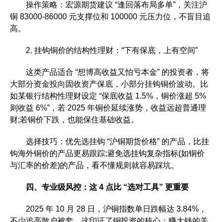
操作策略：宏源期货建议 “逢回落布局多单”，关注沪
铜 83000-86000 元支撑位和 100000 元压力位，不盲目追
高。
2. 挂钩铜价的结构性理财：“下有保底，上有空间”
这类产品适合 “想博高收益又怕亏本金” 的投资者，将
大部分资金投向固收资产保底，小部分挂钩铜价波动。比
如某银行结构性理财设定 “保底收益 1.5%，铜价涨超 5%
则收益 6%”，若 2025 年铜价延续涨势，收益远超普通理
财;若铜价下跌，也能保住基础收益。
选择技巧：优先选挂钩 “沪铜期货价格” 的产品，比挂
钩海外铜价的产品更易跟踪;避免选挂钩复杂指标(如铜价
与汇率的价差)的产品，看不懂规则就容易踩坑。
四、专业级风控：这 4 点比 “选对工具” 更重要
2025 年 10 月 28 日，沪铜指数单日跌幅达 3.84%，
不少追高散户被套。这印证了铜投资的核心：赚大钱的关