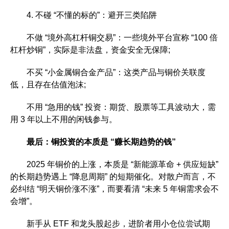
4. 不碰 “不懂的标的”：避开三类陷阱
不做 “境外高杠杆铜交易”：一些境外平台宣称 “100 倍
杠杆炒铜”，实际是非法盘，资金安全无保障;
不买 “小金属铜合金产品”：这类产品与铜价关联度
低，且存在估值泡沫;
不用 “急用的钱” 投资：期货、股票等工具波动大，需
用 3 年以上不用的闲钱参与。
最后：铜投资的本质是 “赚长期趋势的钱”
2025 年铜价的上涨，本质是 “新能源革命 + 供应短缺”
的长期趋势遇上 “降息周期” 的短期催化。对散户而言，不
必纠结 “明天铜价涨不涨”，而要看清 “未来 5 年铜需求会不
会增”。
新手从 ETF 和龙头股起步，进阶者用小仓位尝试期