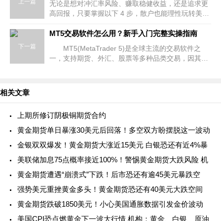
上一篇
无论是想对冲汇率风险、赚取稳健收益，还是追求更
高回报，只要掌握以下 4 步，散户也能理性玩转美元
投资。
MT5交易软件怎么用？新手入门完整实操指南
下一篇
MT5(MetaTrader 5)是全球主流的交易软件之
一，支持期货、外汇、股票等多种品类交易，因其操
作便捷、功能全面，成为很多交易者的首选。但对于
新手而言，面对MT5的各类界面和功能
相关文章
上期所修订阴极铜期货合约
黄金期货单日暴涨30美元后回落！多空双方盼摆脱这一波动
金银双双爆发！黄金期货大涨近15美元 白银恐还有近4%暴
美联储加息75点概率接近100%！警惕黄金期货大跌风险 机
黄金期货遭遇“崩溃式”下跌！后市恐还有逾45美元暴跌空
强势美元重挫黄金多头！黄金期货恐还有40美元大跌空间
黄金期货跌破1850美元！小心美国通胀数据引发金价波动
美国CPI恐点燃黄金下一波大行情 机构：黄金、白银、原油