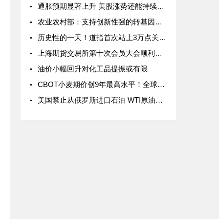
通胀预期显著上升 美股涨势还能持续多久
农业农村部：支持创新性强的转基因生物研发活动
历史性的一天！道指首次站上3万点关口 特斯拉市值突破5000亿美元大关
上海期货交易所第十次会员大会顺利召开
油价小幅回升对化工品提振或有限
CBOT小麦期价创9年最高水平！全球小麦价格飙升的原因是？
美国禁止从俄罗斯进口石油 WTI原油收高3.6%突破120美元关口