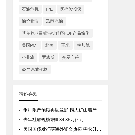
石油危机
IPE
医疗险投保
油价暴涨
乙醇汽油
基金养老目标审批程序FOF产品简化
美国PMI
北美
玉米
拉加德
小非农
罗杰斯
交易心得
92号汽油价格
猜你喜欢
钢厂限产预期再度发酵 四大矿山增产预期较强 市场人士：铁矿石供需格局有望松动
去年社融规模增量34.86万亿元
美国国债发行获海外资金热捧 需求升至纪录高位