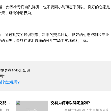
，勿因小亏而自乱阵脚，也不要因小利而忘乎所以。良好的心态是
决策，避免冲动行为。
。通过扎实的知识积累、科学的交易计划、良好的心态控制和专业
要的损失，最终在波汇诡谲的外汇市场中实现盈利目标。
，发掘更多的外汇知识
网"
错的过程吗?
长线交易和短线交易，哪一种交易方式更容易赚钱?
交易为何难以稳定盈利?
中，投
下一篇
金融市场吸引了大量投资者和