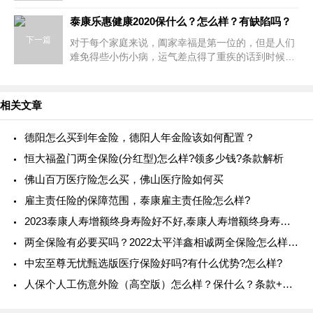
一类险种，不用健康告知，花小钱就能获取几十万保
额，呵护一整年。中国平安推出的—
泰康乐惠健康2020保什么？怎么样？有缺陷吗？
下一篇
对于每个家庭来说，阖家幸福是第一位的，但是人们
难免得些小伤小病，运气差点得了重疾的话到时候的
治疗费用就是天文数字了，所以提前规划家庭成员的
医疗保障是最好的，保险算是所有投
相关文章
德阳怎么买到年金险，德阳人年金险该如何配置？
恒大福盈门两全保险(分红型)怎么样?领多少钱?条款解析
佛山百万医疗险怎么买，佛山医疗险如何买
雇主责任险的保障范围，泰康雇主责任险怎么样?
2023泰康人寿增额终身寿险好不好,泰康人寿增额终身寿险有哪些
两全保险有必要买吗？2022太平洋鑫相诚两全保险怎么样？条款
中宏至尊无忧甄选版医疗保险好吗?有什么优势?怎么样?
人保个人工伤意外险（高空版）怎么样？保什么？条款+产品特色