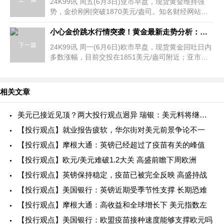
24K99讯 周五(6月3日)亚市早盘，现货黄金维持强
势，金价刚刚突破1870美元/盎司。知名财经网站
FXStreet分析师Sagar Dua最新撰文，对金价前景进
行分析。Dua写道，由于市场预期美国非
小心金价跳水行情突袭！黄金最新走势分析：若技术面出现这一幕 金价恐再遭抛售
下一篇
24K99讯 周一(6月6日)欧市早盘，现货黄金回吐日内
多数涨幅，目前交投在1851美元/盎司附近；亚市盘
中金价一度突破1856美元/盎司。知名财经网站
FXStreet分析师Dhwani Mehta最新撰文
相关文章
美元已接近见顶？两大投行观点迥异 瑞银：美元料将继续上
【投行观点】就业报告疲软，华尔街对美元前景争论不一
【投行观点】摩根大通：英镑已经超过了疫苗有关的峰值
【投行观点】欧元/美元难破1.2大关 高盛前瞻下周欧洲
【投行观点】英镑保持稳定，疫苗已被完全反映 高盛持战
【投行观点】美国银行：英镑近期受季节性支撑 长期恐难
【投行观点】摩根大通：高收益和全球增长下 美元指数左
【投行观点】美国银行：欧盟疫苗接种速度能够支撑欧元吗