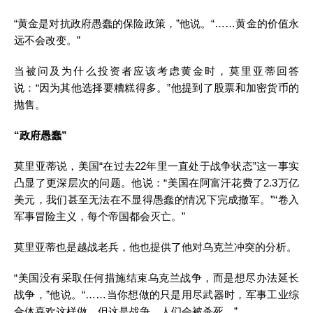
“黄金是对抗政府愚蠢的保险政策，”他说。“……黄金的价值永
远不会改变。”
当被问及为什么
投资
者应该考虑黄金时，莫里亚蒂回答
说：“因为其他选择要糟糕得多。”他提到了股票和加密货币的
抛售。
“政府愚蠢”
莫里亚蒂说，美国“在过去22年里一直处于战争状态”这一事实
凸显了更深层次的问题。他说：“美国在阿富汗花费了2.3万亿
美元
，我们甚至无法在不显得愚蠢的情况下完成撤军。”“卷入
军事冒险主义，每个帝国都会灭亡。”
莫里亚蒂也是越战老兵，他也提供了他对乌克兰冲突的分析。
“美国没有采取任何措施结束乌克兰战争，而是想尽办法延长
战争，”他说。“……当你想做的只是用尽武器时，军事工业综
合体喜欢这样做，但这是战争，人们会被杀死。”