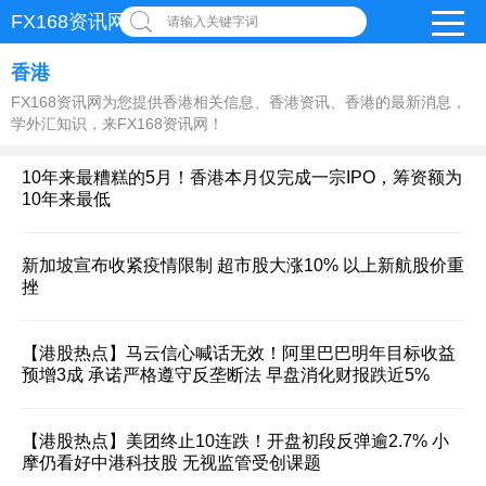
FX168资讯网
请输入关键字词
香港
FX168资讯网为您提供香港相关信息、香港资讯、香港的最新消息，
学外汇知识，来FX168资讯网！
10年来最糟糕的5月！香港本月仅完成一宗IPO，筹资额为
10年来最低
新加坡宣布收紧疫情限制 超市股大涨10% 以上新航股价重
挫
【港股热点】马云信心喊话无效！阿里巴巴明年目标收益
预增3成 承诺严格遵守反垄断法 早盘消化财报跌近5%
【港股热点】美团终止10连跌！开盘初段反弹逾2.7% 小
摩仍看好中港科技股 无视监管受创课题