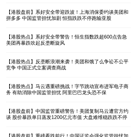
【港股盘前】系好安全带迎跌波！上海消保委约谈美团和
拼多多 中国监管担忧加剧 恒指跌跌不停跑输亚股
【港股热点】系好安全带警告！恒生指数跌超600点告急
美团再暴跌吹起反垄断旋风
【港股热点】反垄断浪潮来袭！美团和饿了么争讼不公平
竞争 中国正式立案调查商战
【港股热点】马云遇重磅挑战！字节跳动宣布进军电子商
务 有助消除中国监管担忧 阿里巴巴龙头恐不保
【港股盘前】中国监管重磅警告！美团复制马云遭官方约
谈 股价暴跌单日蒸发1200亿元市值 大盘难维稳跌跌不停
【港股盘前】重磅看跌前行！中国证监会强化监管担忧加