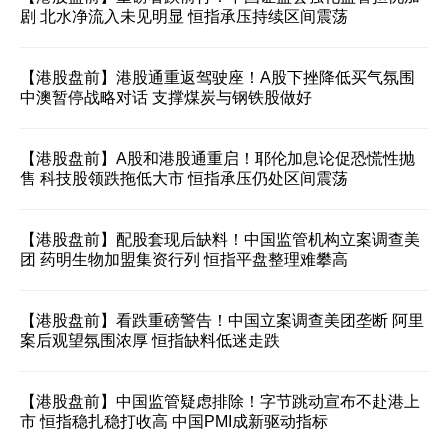
剧 北水净流入未见明显 恒指承压持续区间震荡
【港股盘前】港股通重返驾驶座！A股下挫降低买气氛围
中澳暂停战略对话 支撑煤炭与钢铁股做好
【港股盘前】A股和港股通重启！耶伦加息论促恐慌性抛
售 科技股领跌拖低大市 恒指承压仍处区间震荡
【港股盘前】配股套现后缺料！中国监管机构立案调查美
团 药明生物加盟集资行列 恒指平盘整理难攀高
【港股盘前】看跌重磅警告！中国立案调查美团垄断 阿里
案后观望氛围浓厚 恒指缺料低迷走跌
【港股盘前】中国监管疑虑排除！字节跳动宣布不赴港上
市 恒指稳扎稳打收高 中国PMI成新驱动指标