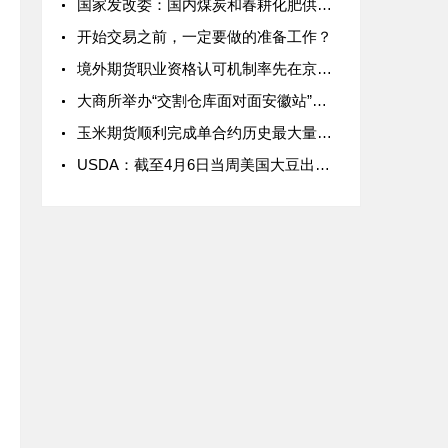
国家发改委：国内煤炭和春耕化肥供应是有保障的
开始交易之前，一定要做的准备工作？
境外期货职业资格认可机制率先在京落地
大商所举办“交割仓库面对面安徽站”线上活动 推动生猪期货更好地服务产业
玉米期货顺利完成单合约历史最大量交割
USDA：截至4月6日当周美国大豆出口销售报告