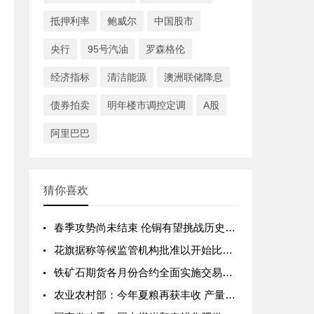
抵押利率
鲍威尔
中国股市
央行
95号汽油
罗森格伦
经济指标
清洁能源
澳洲联储降息
债券拍卖
明年楼市调控定调
A股
阿里巴巴
猜你喜欢
春季攻势尚未结束 伦铜有望挑战历史新高10000美元
花旗据称等候监管机构批准以开始比特币期货交易
铁矿石期货各月份合约全面实施交易限额
农业农村部：今年夏粮再获丰收 产量再创历史新高