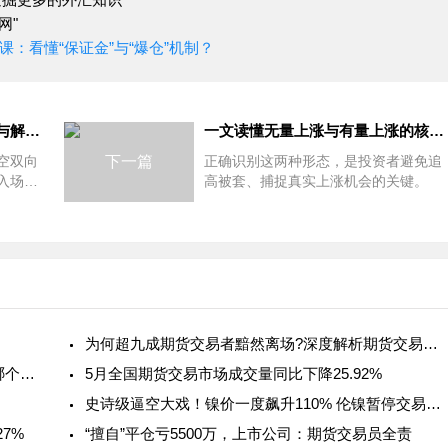
网"
：看懂“保证金”与“爆仓”机制？
做期货为什么总是亏损？原因与解决办法
一文读懂无量上涨与有量上涨的核心区别？
空双向
下一篇
正确识别这两种形态，是投资者避免追
入场，
高被套、捕捉真实上涨机会的关键。
却陷入
。很多
为何超九成期货交易者黯然离场?深度解析期货交易的重
外汇投资、炒股票、加密货币投资和期货交易，哪个更好?
5月全国期货交易市场成交量同比下降25.92%
史诗级逼空大戏！镍价一度飙升110% 伦镍暂停交易、拟设1
7%
“擅自”平仓亏5500万，上市公司：期货交易员全责