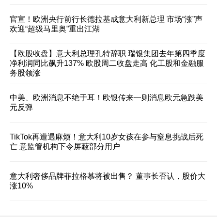
官宣！欧洲央行前行长德拉基成意大利新总理 市场“涨”声
欢迎“超级马里奥”重出江湖
【欧股收盘】意大利总理孔特辞职 瑞银集团去年第四季度
净利润同比飙升137% 欧股周二收盘走高 化工股和金融服
务股领涨
中美、欧洲消息不绝于耳！欧银传来一则消息欧元急跌美
元反弹
TikTok再遭遇麻烦！意大利10岁女孩在参与窒息挑战后死
亡 意监管机构下令屏蔽部分用户
意大利奢侈品牌菲拉格慕将被出售？ 董事长否认，股价大
涨10%