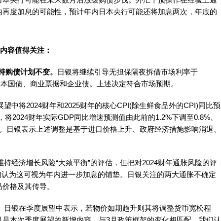
内再度加息的可能性，预计年内日本央行可能还将加息两次，年底的
点内容值得关注：
维持购债计划不变。
日银将继续引导无担保隔夜拆借市场利率于
买日本国债、商业票据和企业债。上述决定符合市场预期。
望中将2024财年和2025财年的核心CPI(除生鲜食品外的CPI)同比预
9%，将2024财年实际GDP同比增速预测值由此前的1.2%下调至0.8%、
%不变。日银表示上述调整是基于进口价格上升、政府经济措施影响消退、
持经济增长风险“大致平衡”的评估，但把对2024财年通胀风险的评
我们认为这可视为年内进一步加息的铺垫。日银关注的两大通胀不确定
品价格及其传导。
。
日银在季度展望中表示，若物价如期趋升则其将调整货币宽松程
引是本次季度展望的新增内容，与3月政策框架的变化相匹配，我们认