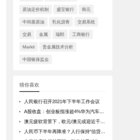
原油定价机制
盛宝银行
韩元
中间基原油
乳化沥青
交易系统
交易
金属
瑞郎
工商银行
Markit
贵金属技术分析
中国银保监会
猜你喜欢
人民银行召开2021年下半年工作会议
A股收盘：创业板指涨超4%华为汽车、苹果概念股大涨
澳元疲软背景下，欧元/澳元或迎近千点上涨行情
人民币下半年再降准？人行保持“信贷平稳增长仍需努力”积极信号 座谈会：提高银行放款能力 强化信贷总量增长稳定性