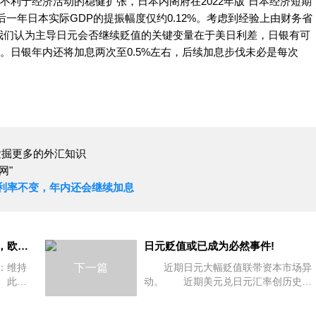
不利于经济活动的稳健扩张，日本内阁府在2022年版“日本经济短期
后一年日本实际GDP的提振幅度仅约0.12%。考虑到经验上由财务省
我们认为主导日元会否继续贬值的关键变量在于美日利差，日银有可
。日银年内还将加息两次至0.5%左右，后续加息步伐未必是每次
，发掘更多的外汇知识
网"
利率不变，年内还会继续加息
欧洲央行降息或将早于美联储，欧元资产如何布局?
日元贬值或已成为必然事件!
：维持
下一篇
近期日元大幅贬值联带资本市场异
 此
动。 近期美元兑日元汇率创历史极
宣布维
值，引发市场关注 4月以来，中东
、主要再
地区地缘政治局势紧张，在避险需求上