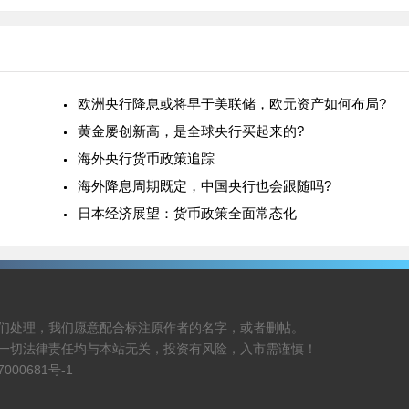
4%
升和美国再通胀博弈之下，美元持续
欧洲央行降息或将早于美联储，欧元资产如何布局?
黄金屡创新高，是全球央行买起来的?
海外央行货币政策追踪
海外降息周期既定，中国央行也会跟随吗?
日本经济展望：货币政策全面常态化
们处理，我们愿意配合标注原作者的名字，或者删帖。
一切法律责任均与本站无关，投资有风险，入市需谨慎！
7000681号-1