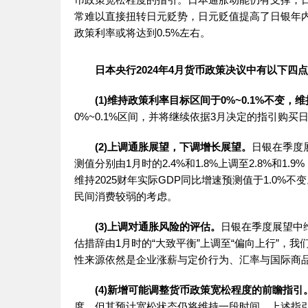
常难以直接扭转日元贬势，日元贬值提高了日银年
政策利率或将达到0.5%左右。
日本央行2024年4月货币政策决议中有以下四
(1)维持政策利率目标区间于0%~0.1%不变，
0%~0.1%区间，并将继续依据3月决定的指引购
(2)上调通胀展望，下调增长展望。
日银在季度展
测值分别由1月时的2.4%和1.8%上调至2.8%和1.
维持2025财年实际GDP同比增速预测值于1.0
民间消费较弱的考虑。
(3)上调对通胀风险的评估。
日银在季度展望中维
估措辞由1月时的“大致平衡”上调至“偏向上行”，
性来源依然是企业涨薪与定价行为、汇率与国际商
(4)新增可能调整货币政策宽松程度的前瞻指引
度，但其预计宽松状态仍将维持一段时间。上述指