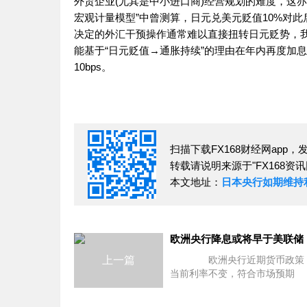
外贸企业(尤其是中小进口商)经营规划的难度，这亦
宏观计量模型”中曾测算，日元兑美元贬值10%对此
决定的外汇干预操作通常难以直接扭转日元贬势，
能基于“日元贬值→通胀持续”的理由在年内再度加息
10bps。
扫描下载FX168财经网app
转载请说明来源于"FX168资讯
本文地址：
日本央行如期维持
上一篇
欧洲央行近期货币政策
当前利率不变，符合市场预期
前，欧洲央行4月货币政策会议
持三大关键利率(存款便利利率