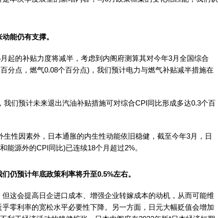
。
胀动能仍有支撑。
5月起的补贴力度将减半，考虑到内阁府测算其对今年3月全国综合
41个百分点，燃气0.08个百分点)，我们预计电力与燃气补贴减半措施在
我们预计未来退出汽油补贴措施可对综合CPI同比形成多达0.3个百
外生性因素外，日本通胀的内生性动能依旧稳健，截至今年3月，日
和能源外的CPI同比)已连续18个月超过2%。
仍预计年底政策利率将升至0.5%左右。
但这会提高日企进口成本、增强企业转嫁成本的动机，从而可能维
近乎零利率的宽松水平必要性下降。另一方面，日元大幅贬值会增加