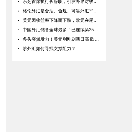
东芝首席执行长辞职，引发外界对收购要约的质疑
格伦外汇是合法、合规、可靠外汇平台吗？
美元因收益率下降而下跌，欧元在尾盘得到额外提振
中国外汇储备全球最多！已连续第25个月保持在3.1万亿美元之上
多头突然发力！美元刚刚刷新日高 欧元、英镑、日元和澳元最新交易分析
炒外汇如何寻找支撑阻力？