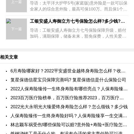
上一篇
导语：太平洋大护甲5号(家庭版)意外险是一款可以保
全家人的综合意外险，最高可保100万。而且保1个和
保9个人的价格是一样的，中途可随时增员，条款设
计很人性化。 一、太平洋大护甲
工银安盛人寿御立方七号保险怎么样?多少钱?条款+产品优点
下一篇
导语：工银安盛人寿御立方七号保险保障升级，赔付
加码，满期保障，储备未来，豁免保费，人性关爱，
工银安盛人寿御立方七号保险怎么样?多少钱?条款
+产品优点 图片来源于摄图网一、工银安
相关文章
6月寿险哪家好？2022平安盛世金越终身寿险怎么样？收益高吗？
复星保德信星宝贝保障完善吗? 复星保德信是什么保险公司
2022人保寿险臻传一生终身寿险有哪些亮点？人保寿险臻传一生终身寿险条款解读
2023百万医疗险榜单，百万医疗险推荐2023，百万医疗险排行榜最新
2022光大永明光大臻爱终身寿险怎么样？怎么领钱？多少钱
人保寿险臻传一生终身寿险好吗？人保寿险臻享一生交满三年收益
林志颖车祸受伤!哪些保险可以赔?意外险+寿险+医疗险怎么赔
炼钢浇铸工是干什么的，有没有合适的雇主责任险可以选择？