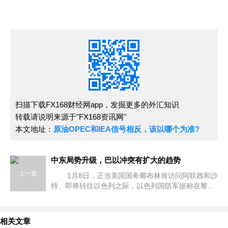
扫描下载FX168财经网app，发掘更多的外汇知识
转载请说明来源于"FX168资讯网"
本文地址：
原油OPEC和IEA信号相反，该以哪个为准?
中东局势升级，巴以冲突有扩大的趋势
上一篇
1月8日，正当美国国务卿布林肯访问阿联酋和沙
特、即将转往以色列之际，以色列国防军据称在黎巴
嫩南部击杀真主党精锐拉德万部队指挥官塔维尔，并
声称在叙利亚接近戈兰
相关文章