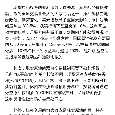
现货原油投资的盈利潜力，首先源于其剧烈的价格波
动。作为全球交易量最大的大宗商品之一，原油价格受地
缘政治、供需变化、美元指数等多重因素影响，单日波动
幅度常达 3%-5%，极端行情下甚至突破 10%。这种高波
动性意味着，只要方向判断正确，短期内可能获得可观收
益。例如，2022 年俄乌冲突爆发后，国际原油价格在两周
内从 90 美元 / 桶飙升至 130 美元 / 桶，若投资者在此期间
做多，10 倍杠杆下的收益率可超过 400%，这种收益空间
是股票等低波动品种难以比拟的。​
其次，现货原油的双向交易机制拓宽了盈利场景。与
只能 “低买高卖” 的单向投资不同，现货原油支持做多(买
涨)和做空(买跌)，无论价格上涨还是下跌，只要判断对趋
势就能盈利。比如在经济衰退预期升温时，投资者可通过
做空原油获利;而在 OPEC 宣布减产时，又能转向做多，
这种灵活性让市场机会无处不在。​
此外，杠杆交易的放大效应是现货原油的另一特点。