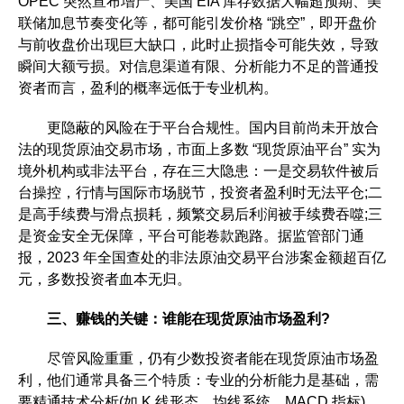
OPEC 突然宣布增产、美国 EIA 库存数据大幅超预期、美
联储加息节奏变化等，都可能引发价格 “跳空”，即开盘价
与前收盘价出现巨大缺口，此时止损指令可能失效，导致
瞬间大额亏损。对信息渠道有限、分析能力不足的普通投
资者而言，盈利的概率远低于专业机构。​
更隐蔽的风险在于平台合规性。国内目前尚未开放合
法的现货原油交易市场，市面上多数 “现货原油平台” 实为
境外机构或非法平台，存在三大隐患：一是交易软件被后
台操控，行情与国际市场脱节，投资者盈利时无法平仓;二
是高手续费与滑点损耗，频繁交易后利润被手续费吞噬;三
是资金安全无保障，平台可能卷款跑路。据监管部门通
报，2023 年全国查处的非法原油交易平台涉案金额超百亿
元，多数投资者血本无归。​
三、赚钱的关键：谁能在现货原油市场盈利?​
尽管风险重重，仍有少数投资者能在现货原油市场盈
利，他们通常具备三个特质：专业的分析能力是基础，需
要精通技术分析(如 K 线形态、均线系统、MACD 指标)，