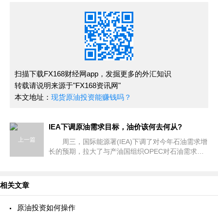
扫描下载FX168财经网app，发掘更多的外汇知识
转载请说明来源于"FX168资讯网"
本文地址：
现货原油投资能赚钱吗？
IEA下调原油需求目标，油价该何去何从?
上一篇
周三，国际能源署(IEA)下调了对今年石油需求增
长的预期，拉大了与产油国组织OPEC对石油需求前
景预期的差距。 同时，国际油价继续窄幅波动，
布伦特原油期货徘徊在每桶82美元
相关文章
原油投资如何操作