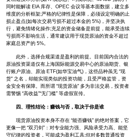
同时能解读 EIA 库存、OPEC 会议等基本面数据，建立多
维度的分析框架;严格的纪律性是保障，必须设定明确的止
损止盈点(如每次交易亏损不超过本金的 5%)，并坚决执
行，避免情绪化操作;充足的资金储备是前提，能承受连续
亏损而不影响生活，通常建议用于现货原油的资金不超过
家庭总资产的 5%。​
此外，选择合规渠道是盈利的前提。目前国内合法的
原油投资渠道仅有上海国际能源交易中心的原油期货、银
行账户原油、原油 ETF(如华宝油气)，这些品种虽无 “现
货” 之名，却能实现类似的投资功能，且受严格监管，资
金安全有保障。而所谓 “现货原油” 多为非法交易，投资者
需警惕 “高收益”“无门槛” 等虚假宣传。​
四、理性结论：赚钱与否，取决于你是谁​
现货原油投资本身不存在 “能否赚钱” 的绝对答案，它
更像一把 “双刃剑”：对专业能力强、风险承受力高、能坚
守纪律的投资者，可能成为盈利工具;但对多数普通投资