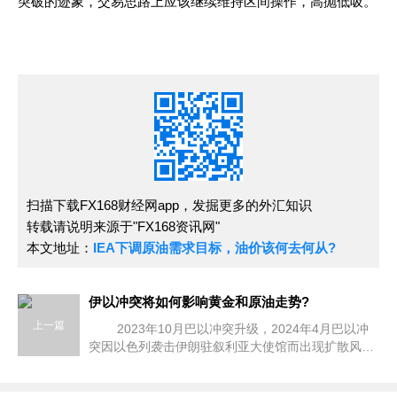
突破的迹象，交易思路上应该继续维持区间操作，高抛低吸。
扫描下载FX168财经网app，发掘更多的外汇知识
转载请说明来源于"FX168资讯网"
本文地址：
IEA下调原油需求目标，油价该何去何从?
伊以冲突将如何影响黄金和原油走势?
上一篇
2023年10月巴以冲突升级，2024年4月巴以冲
突因以色列袭击伊朗驻叙利亚大使馆而出现扩散风
险。俄乌冲突延宕两年，美英升级对俄铜、铝、镍金
属交易制裁，进一步扰动全球