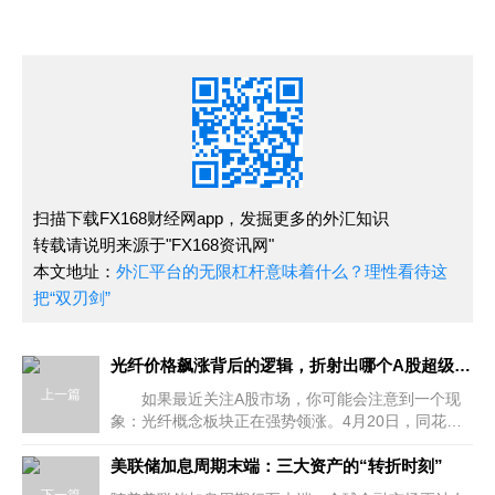
扫描下载FX168财经网app，发掘更多的外汇知识
转载请说明来源于"FX168资讯网"
本文地址：
外汇平台的无限杠杆意味着什么？理性看待这
把“双刃剑”
光纤价格飙涨背后的逻辑，折射出哪个A股超级赛道？
上一篇
如果最近关注A股市场，你可能会注意到一个现
象：光纤概念板块正在强势领涨。4月20日，同花顺
光纤概念板块上涨2.6%，汇源通信、中天科技、亨通
光电等多只个股联袂涨停;4月以来，该
美联储加息周期末端：三大资产的“转折时刻”